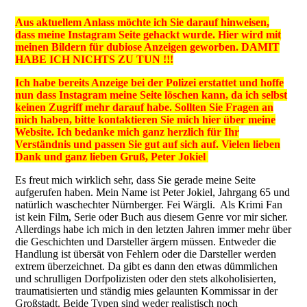
Aus aktuellem Anlass möchte ich Sie darauf hinweisen,
dass meine Instagram Seite gehackt wurde. Hier wird mit
meinen Bildern für dubiose Anzeigen geworben. DAMIT
HABE ICH NICHTS ZU TUN !!!
Ich habe bereits Anzeige bei der Polizei erstattet und hoffe
nun dass Instagram meine Seite löschen kann, da ich selbst
keinen Zugriff mehr darauf habe. Sollten Sie Fragen an
mich haben, bitte kontaktieren Sie mich hier über meine
Website. Ich bedanke mich ganz herzlich für Ihr
Verständnis und passen Sie gut auf sich auf. Vielen lieben
Dank und ganz lieben Gruß, Peter Jokiel
Es freut mich wirklich sehr, dass Sie gerade meine Seite
aufgerufen haben. Mein Name ist Peter Jokiel, Jahrgang 65 und
natürlich waschechter Nürnberger. Fei Wärgli. Als Krimi Fan
ist kein Film, Serie oder Buch aus diesem Genre vor mir sicher.
Allerdings habe ich mich in den letzten Jahren immer mehr über
die Geschichten und Darsteller ärgern müssen. Entweder die
Handlung ist übersät von Fehlern oder die Darsteller werden
extrem überzeichnet. Da gibt es dann den etwas dümmlichen
und schrulligen Dorfpolizisten oder den stets alkoholisierten,
traumatisierten und ständig mies gelaunten Kommissar in der
Großstadt. Beide Typen sind weder realistisch noch