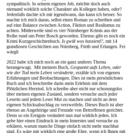
sympathisch. In seinem eigenen Job, möchte doch auch
niemand wirklich solche Charakter als Kollegen haben, oder?
Jedenfalls dachte ich mir irgendwann, das kann ich besser. So
machte ich mich daran, selbst einen Roman zu schreiben und
auf eine Balance zwischen Action, Fiktion und Realismus zu
achten. Mittlerweile sind es vier Nürnberger Krimis aus der
Reihe rund um Peter Bosch geworden. Ebenso gibt es noch ein
Krimi Kurzgeschichtenbuch,
Is gwiß wos bassierd?
, mit 14
grandiosen Geschichten aus Nürnberg, Fürth und Erlangen. Fei
wärgli
2022 habe ich mich noch an ein ganz anderes Thema
herangewagt. Mit meinem Buch,
Gespannt aufs Leben, oder
wie der Tod mein Leben veränderte,
erzähle ich von eigenen
Erfahrungen und Beobachtungen.
Dies ist mein persönlichstes
Buch und ich beschreibe darin mein Erlebnis mit dem
Plötzlichen Herztod. Ich schreibe aber nicht nur schonungslos
über meinen eigenen Zustand, sondern versuche auch jeder
Leserin und jedem Leser Mut zu machen und nicht an dem
eigenen Schicksalsschlag zu verzweifeln. Dieses Buch ist aber
ebenso an Angehörige und Freunde von Betroffenen gerichtet.
Denn so ein Ereignis verändert nun mal wirklich jeden. Ich
gebe hier einen Eindruck in mein Innerstes und versuche zu
erklären, warum manche Dinge einfach nicht mehr machbar
sind. Es wäre mir wirklich eine große Ehre, wenn ich Ihnen mit