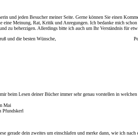
cherin und jeden Besucher meiner Seite. Gerne können Sie einen Komme
e eine Meinung, Rat, Kritik und Anregungen. Ich bedanke mich schon j
nd zu beherzigen. Allerdings bitte ich auch um Ihr Verständnis für etwa
, ganz lieben Gruß und die besten Wünsche, Peter
mir beim Lesen deiner Bücher immer sehr genau vorstellen in welchen S
im Mai
in Pfundskerl
ch lese gerade dein zweites um einschlafen und merke dann, wie ich na