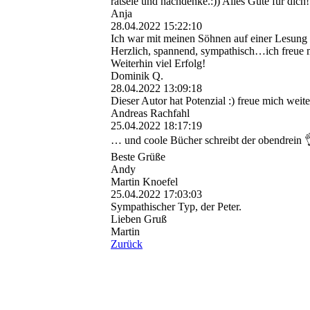
rätsele und nachdenke.:)) Alles Gute für dich!
Anja
28.04.2022
15:22:10
Ich war mit meinen Söhnen auf einer Lesung v
Herzlich, spannend, sympathisch…ich freue 
Weiterhin viel Erfolg!
Dominik Q.
28.04.2022
13:09:18
Dieser Autor hat Potenzial :) freue mich weit
Andreas Rachfahl
25.04.2022
18:17:19
… und coole Bücher schreibt der obendrein 
Beste Grüße
Andy
Martin Knoefel
25.04.2022
17:03:03
Sympathischer Typ, der Peter.
Lieben Gruß
Martin
Zurück